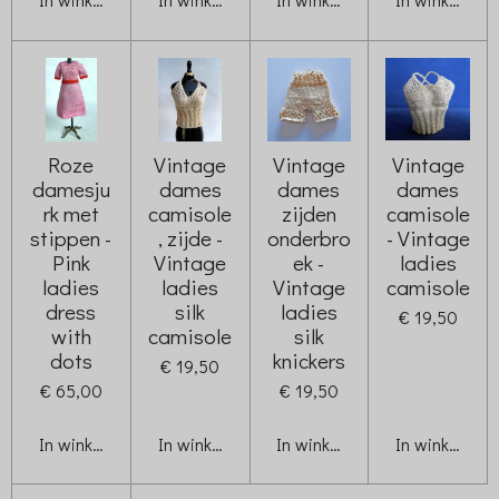
Roze
Vintage
Vintage
Vintage
damesju
dames
dames
dames
rk met
camisole
zijden
camisole
stippen -
, zijde -
onderbro
- Vintage
Pink
Vintage
ek -
ladies
ladies
ladies
Vintage
camisole
dress
silk
ladies
€ 19,50
with
camisole
silk
dots
knickers
€ 19,50
€ 65,00
€ 19,50
In winkelwagen
In winkelwagen
In winkelwagen
In winkelwag