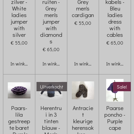
zilver -
ruiten -
Grey
kabels -
White
Grey
men's
Bleu
ladies
men's
cardigan
ladies
jumper
jumper
dress
€ 55,00
with
with
with
silver
diamond
cables
s
€ 55,00
€ 65,00
€ 65,00
In winkelwagen
In winkelwagen
In winkelwagen
In winkelwag
Uitverkocht
Sale!
Paars-
Herentru
Antracie
Paarse
lila
i in 3
t
poncho -
gestreep
tinten
kleurige
Purple
te baret
blauw -
herensok
cape