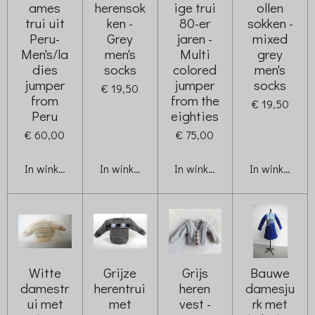
ames
herensok
ige trui
ollen
trui uit
ken -
80-er
sokken -
Peru-
Grey
jaren -
mixed
Men's/la
men's
Multi
grey
dies
socks
colored
men's
jumper
jumper
socks
€ 19,50
from
from the
€ 19,50
Peru
eighties
€ 60,00
€ 75,00
In winkelwagen
In winkelwagen
In winkelwagen
In winkelwag
Witte
Grijze
Grijs
Bauwe
damestr
herentrui
heren
damesju
ui met
met
vest -
rk met