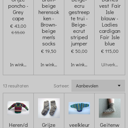
poncho -
beige
ecru
vest Fair
Grey
herensok
gestreep
Isle
cape
ken -
te trui -
blauw -
Brown-
Beige-
Ladies
€ 43,00
beige
ecrut
cardigan
€ 55,00
men's
striped
Fair Isle
socks
jumper
blue
€ 19,50
€ 50,00
€ 115,00
In winkelwagen
In winkelwagen
In winkelwagen
Uitverkocht
13 resultaten
Sorteer:
Heren/d
Grijze
veelkleur
Geitenw