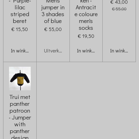
- Purple-
Men's
ken -
€ 43,00
lilac
jumper in
Antracit
€ 55,00
striped
3 shades
e coloure
beret
of blue
men's
socks
€ 15,50
€ 55,00
€ 19,50
In winkelwagen
Uitverkocht
In winkelwagen
In winkelwag
Trui met
panther
patroon
- Jumper
with
panther
design