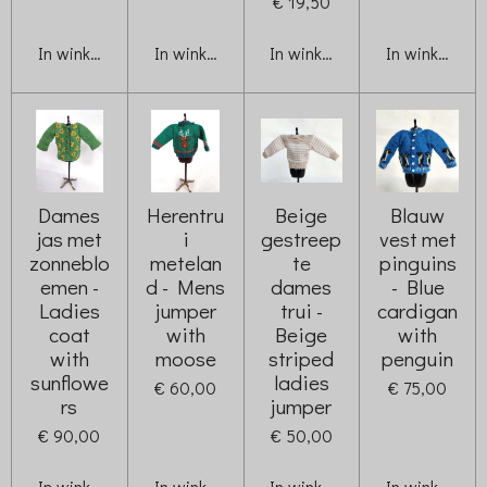
€ 19,50
In winkelwagen
In winkelwagen
In winkelwagen
In winkelwag
Dames
Herentru
Beige
Blauw
jas met
i
gestreep
vest met
zonneblo
metelan
te
pinguins
emen -
d - Mens
dames
- Blue
Ladies
jumper
trui -
cardigan
coat
with
Beige
with
with
moose
striped
penguin
sunflowe
ladies
€ 60,00
€ 75,00
rs
jumper
€ 90,00
€ 50,00
In winkelwagen
In winkelwagen
In winkelwagen
In winkelwag