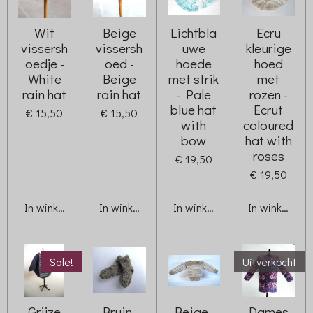
Wit
Beige
Lichtbla
Ecru
vissersh
vissersh
uwe
kleurige
oedje -
oed -
hoede
hoed
White
Beige
met strik
met
rain hat
rain hat
- Pale
rozen -
blue hat
Ecrut
€ 15,50
€ 15,50
with
coloured
bow
hat with
roses
€ 19,50
€ 19,50
In winkelwagen
In winkelwagen
In winkelwagen
In winkelwag
Sale!
Uitverkocht
Grijze
Bruin-
Beige-
Dames