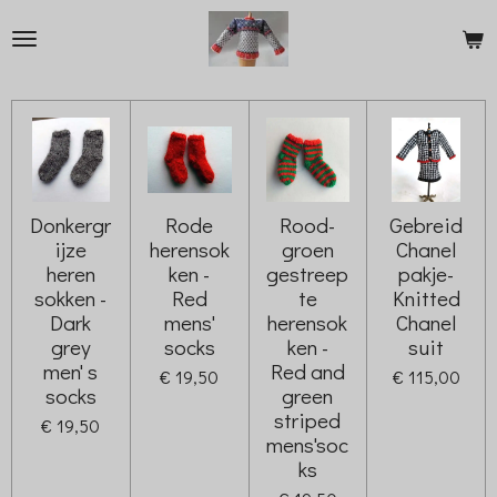
Ga
direct
naar
de
hoofdinhoud
Donkergr
Rode
Rood-
Gebreid
ijze
herensok
groen
Chanel
heren
ken -
gestreep
pakje-
sokken -
Red
te
Knitted
Dark
mens'
herensok
Chanel
grey
socks
ken -
suit
men' s
Red and
€ 19,50
€ 115,00
socks
green
striped
€ 19,50
mens'soc
ks