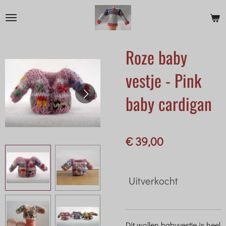
Ga
direct
naar
Roze baby
de
hoofdinhoud
vestje - Pink
baby cardigan
€ 39,00
Uitverkocht
Dit wollen babyvestje is heel