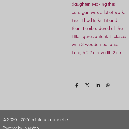
daughter. Making this
cardigan was a lot of work.
First I had to knit it and
than I embroidered all the
little figures onto it. It closes
with 3 wooden buttons.
Length 2.2 cm, width 2 cm.
D
D
S
D
e
e
h
e
l
e
a
l
e
l
r
e
n
e
n
© 2020 - 2026 miniaturenannelies
Powered by
JouwWeb