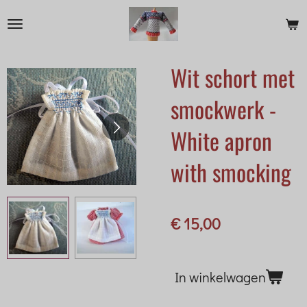
Ga
direct
naar
Wit schort met
de
hoofdinhoud
smockwerk -
White apron
with smocking
€ 15,00
In winkelwagen