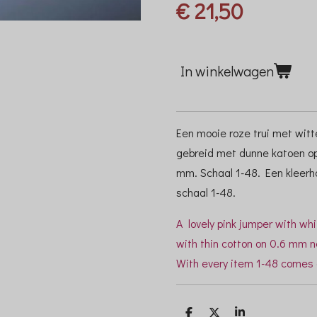
€ 21,50
In winkelwagen
Een mooie roze trui met witt
gebreid met dunne katoen o
mm. Schaal 1-48.
Een kleerha
schaal 1-48.
A lovely pink jumper with whi
with thin cotton on 0.6 mm 
With every item 1-48 comes a
D
D
S