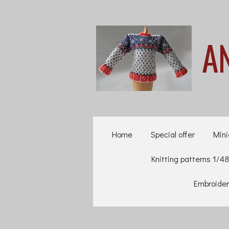
Ga
direct
A
naar
de
hoofdinhoud
Home
Special offer
Mini
Knitting patterns 1/48
Embroider