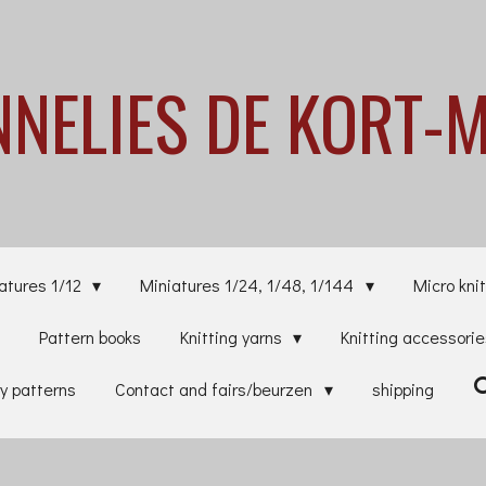
NNELIES
DE KORT-
atures 1/12
Miniatures 1/24, 1/48, 1/144
Micro knit
Pattern books
Knitting yarns
Knitting accessori
y patterns
Contact and fairs/beurzen
shipping