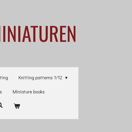
MINIATUREN
ting
Knitting patterns 1/12
es
Miniature books