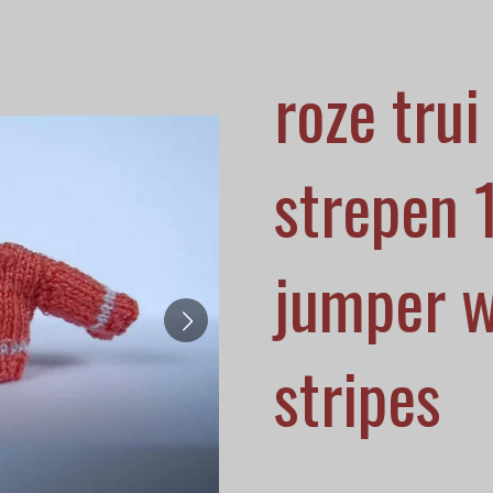
roze trui
strepen 
jumper w
stripes