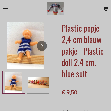
Ga
direct
naar
Plastic popje
de
hoofdinhoud
2,4 cm blauw
pakje - Plastic
doll 2.4 cm.
blue suit
€ 9,50