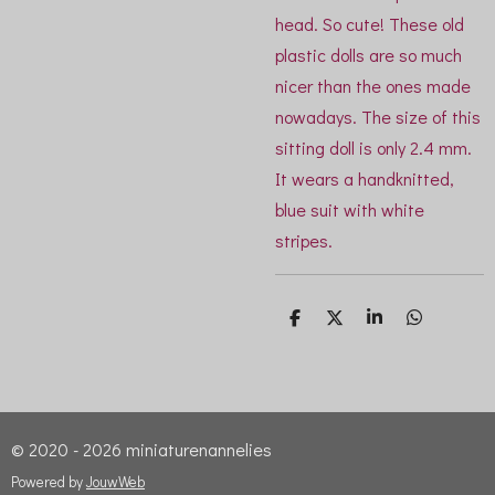
head. So cute! These old
plastic dolls are so much
nicer than the ones made
nowadays. The size of this
sitting doll is only 2.4 mm.
It wears a handknitted,
blue suit with white
stripes.
D
D
S
D
e
e
h
e
l
e
a
l
e
l
r
e
n
e
n
© 2020 - 2026 miniaturenannelies
Powered by
JouwWeb