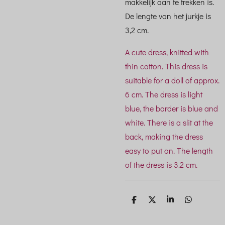
makkelijk aan te trekken is.
De lengte van het jurkje is
3,2 cm.
A cute dress, knitted with
thin cotton. This dress is
suitable for a doll of approx.
6 cm. The dress is light
blue, the border is blue and
white. There is a slit at the
back, making the dress
easy to put on. The length
of the dress is 3.2 cm.
D
D
S
D
e
e
h
e
l
e
a
l