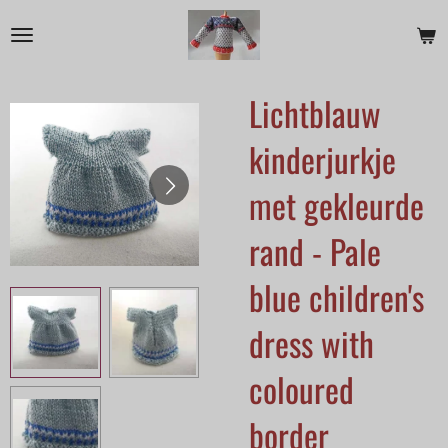
Ga
direct
naar
Lichtblauw
de
hoofdinhoud
kinderjurkje
met gekleurde
rand - Pale
blue children's
dress with
coloured
border