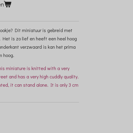
en
ookje? Dit miniatuur is gebreid met
 Het is zo lief en heeft een heel hoog
onderkant verzwaard is kan het prima
m hoog.
his miniature is knitted with a very
weet and has a very high cuddly quality.
ed, it can stand alone. It is only 3 cm