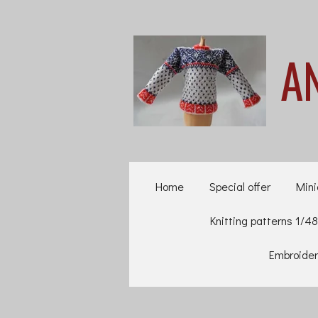
Ga
direct
A
naar
de
hoofdinhoud
Home
Special offer
Mini
Knitting patterns 1/48
Embroider