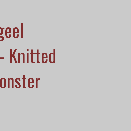
geel
- Knitted
onster