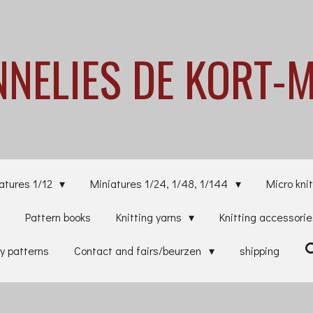
NNELIES
DE KORT-
atures 1/12
Miniatures 1/24, 1/48, 1/144
Micro knit
Pattern books
Knitting yarns
Knitting accessori
y patterns
Contact and fairs/beurzen
shipping