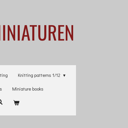
MINIATUREN
ting
Knitting patterns 1/12
es
Miniature books