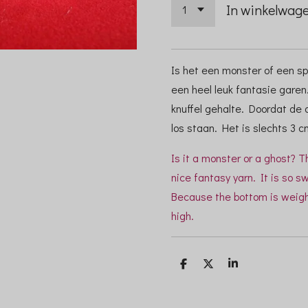
In winkelwag
Is het een monster of een sp
een heel leuk fantasie garen.
knuffel gehalte. Doordat de 
los staan. Het is slechts 3 c
Is it a monster or a ghost? T
nice fantasy yarn. It is so s
Because the bottom is weight
high.
D
D
S
e
e
h
l
e
a
e
l
r