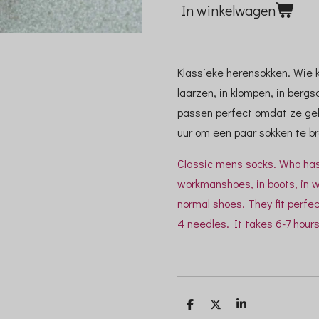
In winkelwagen
Klassieke herensokken. Wie k
laarzen, in klompen, in ber
passen perfect omdat ze gebr
uur om een paar sokken te br
Classic mens socks. Who has
workmanshoes, in boots, in w
normal shoes. They fit perfe
4 needles. It takes 6-7 hours 
D
D
S