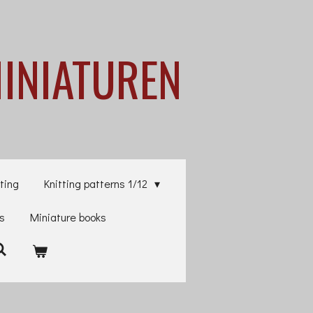
MINIATUREN
ting
Knitting patterns 1/12
es
Miniature books