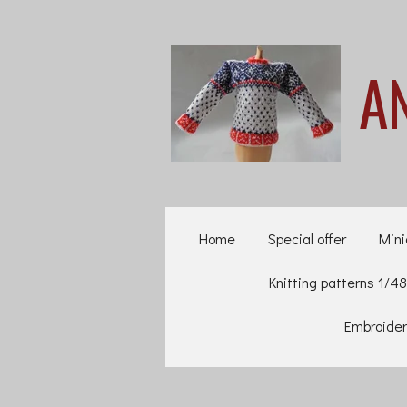
Ga
direct
A
naar
de
hoofdinhoud
Home
Special offer
Mini
Knitting patterns 1/48
Embroider