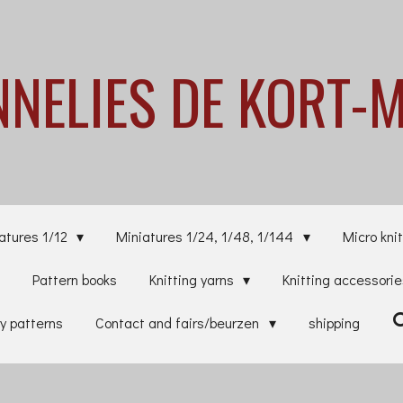
NNELIES
DE KORT-
atures 1/12
Miniatures 1/24, 1/48, 1/144
Micro knit
Pattern books
Knitting yarns
Knitting accessori
y patterns
Contact and fairs/beurzen
shipping