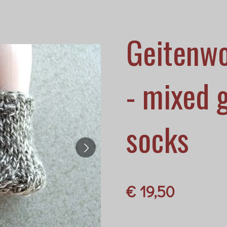
Geitenwo
- mixed 
socks
€ 19,50