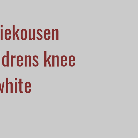
iekousen
ildrens knee
white