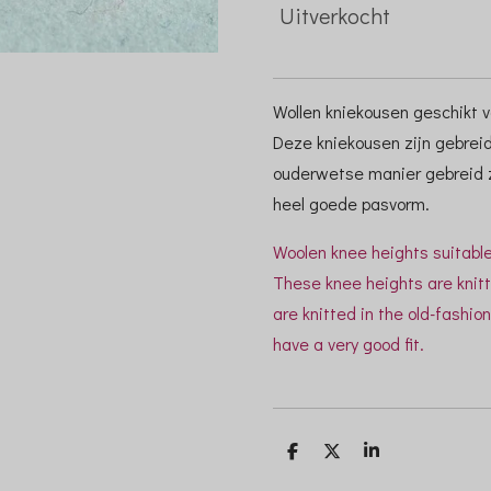
Uitverkocht
Wollen kniekousen geschikt 
Deze kniekousen zijn gebrei
ouderwetse manier gebreid z
heel goede pasvorm.
Woolen knee heights suitable
These knee heights are knit
are knitted in the old-fashio
have a very good fit.
D
D
S
e
e
h