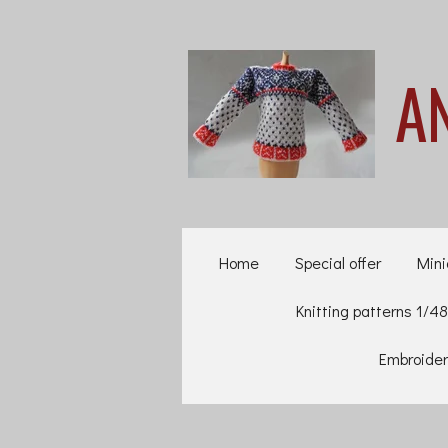
Ga
direct
A
naar
de
hoofdinhoud
Home
Special offer
Mini
Knitting patterns 1/48
Embroider