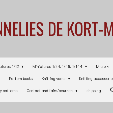
NNELIES
DE KORT-
atures 1/12
Miniatures 1/24, 1/48, 1/144
Micro knit
Pattern books
Knitting yarns
Knitting accessori
y patterns
Contact and fairs/beurzen
shipping