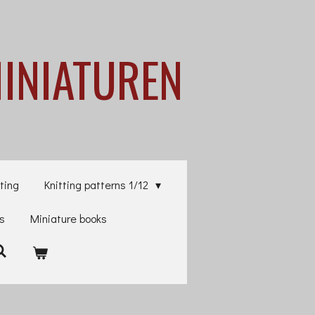
MINIATUREN
ting
Knitting patterns 1/12
es
Miniature books