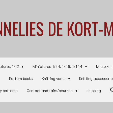
NNELIES
DE KORT-
atures 1/12
Miniatures 1/24, 1/48, 1/144
Micro knit
Pattern books
Knitting yarns
Knitting accessori
y patterns
Contact and fairs/beurzen
shipping