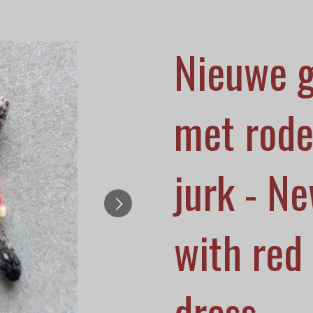
Nieuwe g
met rode
jurk - N
with red
dress