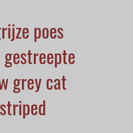
rijze poes
 gestreepte
ew grey cat
 striped