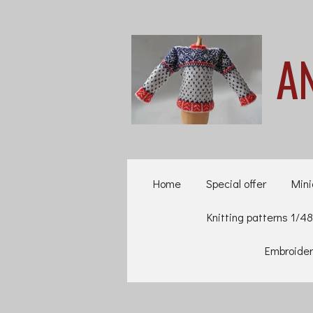
Ga
direct
A
naar
de
hoofdinhoud
Home
Special offer
Mini
Knitting patterns 1/48
Embroider