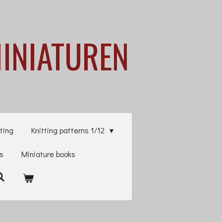
MINIATUREN
ting
Knitting patterns 1/12
es
Miniature books