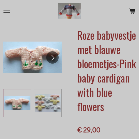
Ga
direct
naar
Roze babyvestje
de
hoofdinhoud
met blauwe
bloemetjes-Pink
baby cardigan
with blue
flowers
€ 29,00