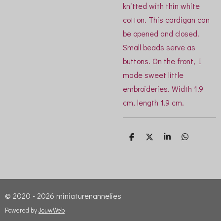
knitted with thin white
cotton. This cardigan can
be opened and closed.
Small beads serve as
buttons. On the front, I
made sweet little
embroideries. Width 1.9
cm, length 1.9 cm.
D
D
S
D
e
e
h
e
l
e
a
l
e
l
r
e
n
e
n
© 2020 - 2026 miniaturenannelies
Powered by
JouwWeb