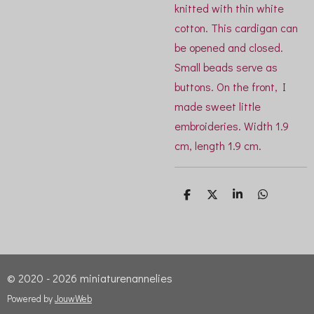
knitted with thin white
cotton. This cardigan can
be opened and closed.
Small beads serve as
buttons. On the front, I
made sweet little
embroideries. Width 1.9
cm, length 1.9 cm.
D
D
S
D
e
e
h
e
l
e
a
l
e
l
r
e
n
e
n
© 2020 - 2026 miniaturenannelies
Powered by
JouwWeb