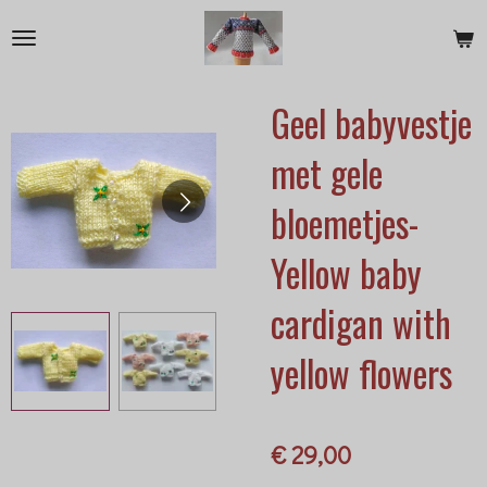
Ga
direct
naar
Geel babyvestje
de
hoofdinhoud
met gele
bloemetjes-
Yellow baby
cardigan with
yellow flowers
€ 29,00