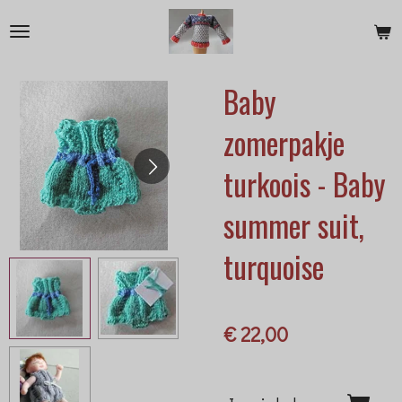
Ga
direct
naar
Baby
de
hoofdinhoud
zomerpakje
turkoois - Baby
summer suit,
turquoise
€ 22,00