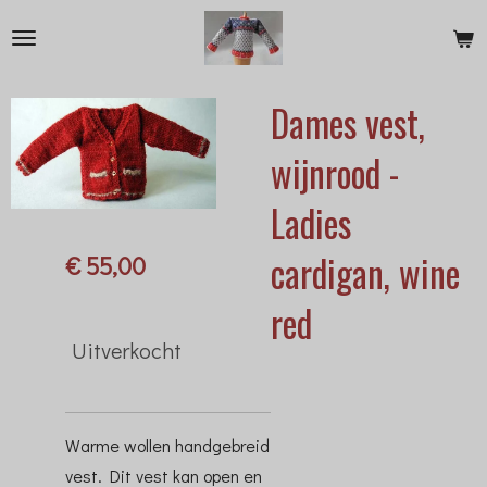
Ga
direct
naar
Dames vest,
de
hoofdinhoud
wijnrood -
Ladies
cardigan, wine
€ 55,00
red
Uitverkocht
Warme wollen handgebreid
vest. Dit vest kan open en