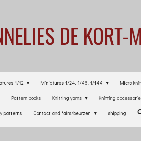
NNELIES
DE KORT-
atures 1/12
Miniatures 1/24, 1/48, 1/144
Micro knit
Pattern books
Knitting yarns
Knitting accessori
y patterns
Contact and fairs/beurzen
shipping