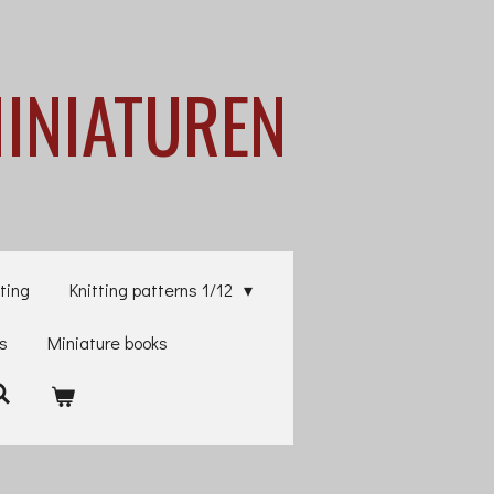
MINIATUREN
ting
Knitting patterns 1/12
es
Miniature books