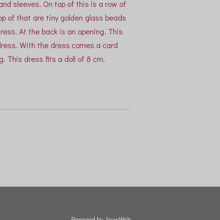
and sleeves. On top of this is a row of
top of that are tiny golden glass beads
dress. At the back is an opening. This
dress. With the dress comes a card
. This dress fits a doll of 8 cm.
Powered by
JouwWeb