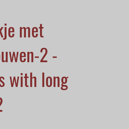
kje met
uwen-2 -
s with long
2