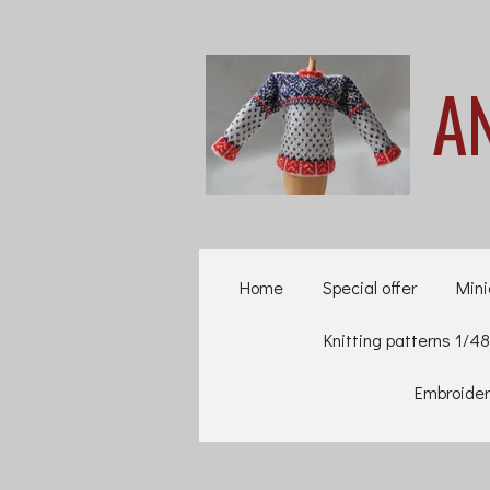
Ga
direct
A
naar
de
hoofdinhoud
Home
Special offer
Mini
Knitting patterns 1/48
Embroider