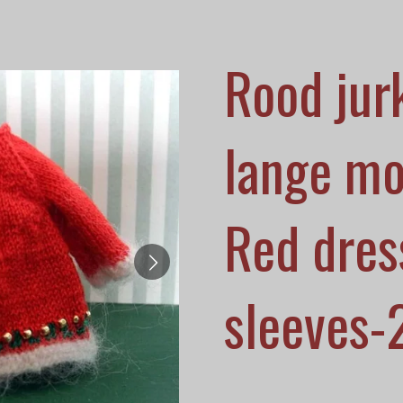
Rood jur
lange mo
Red dres
sleeves-