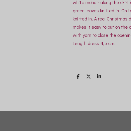
white mohair along the skirt 
green leaves knitted in. On 
knitted in. A real Christmas 
makes it easy to put on the 
with yarn to close the opening
Length dress 4,5 cm.
D
D
S
e
e
h
l
e
a
e
l
r
n
e