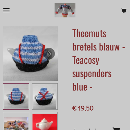
Ga
direct
naar
Theemuts
de
hoofdinhoud
bretels blauw -
Teacosy
suspenders
blue -
€ 19,50