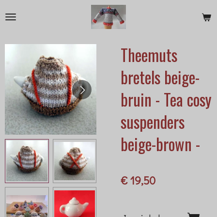
Ga
direct
naar
Theemuts
de
hoofdinhoud
bretels beige-
bruin - Tea cosy
suspenders
beige-brown -
€ 19,50