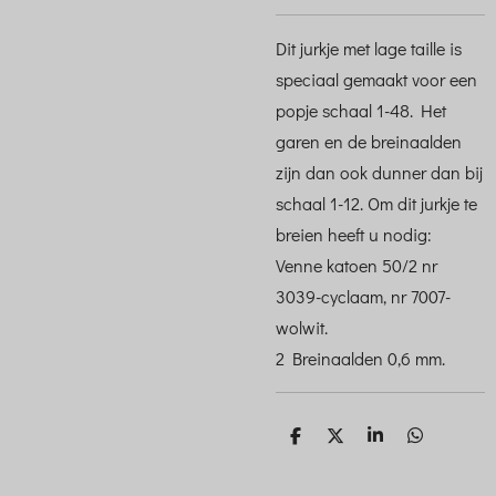
Dit jurkje met lage taille is
speciaal gemaakt voor een
popje schaal 1-48. Het
garen en de breinaalden
zijn dan ook dunner dan bij
schaal 1-12. Om dit jurkje te
breien heeft u nodig:
Venne katoen 50/2 nr
3039-cyclaam, nr 7007-
wolwit.
2 Breinaalden 0,6 mm.
D
D
S
D
e
e
h
e
l
e
a
l
e
l
r
e