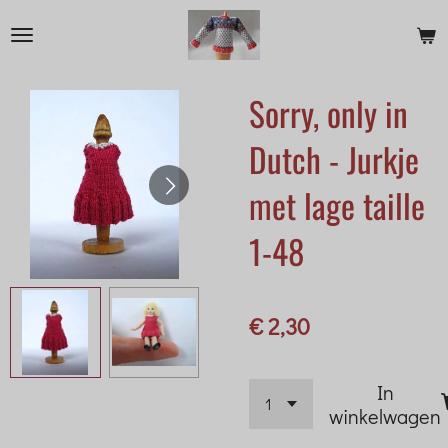
Ga
direct
naar
Sorry, only in
de
hoofdinhoud
Dutch - Jurkje
met lage taille
1-48
€ 2,30
In
winkelwagen