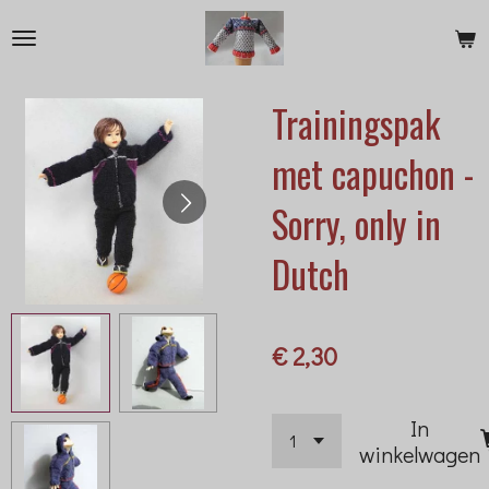
Ga
direct
naar
Trainingspak
de
hoofdinhoud
met capuchon -
Sorry, only in
Dutch
€ 2,30
In
winkelwagen