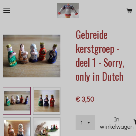
Ga
direct
naar
Gebreide
de
hoofdinhoud
kerstgroep -
deel 1 - Sorry,
only in Dutch
€ 3,50
In
winkelwagen