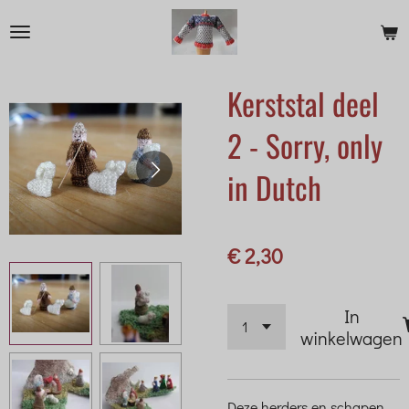
Ga
direct
naar
Kerststal deel
de
hoofdinhoud
2 - Sorry, only
in Dutch
€ 2,30
In
winkelwagen
Deze herders en schapen