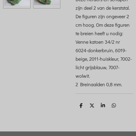
zijn deel 2 van de kerststal.
De figuren zijn ongeveer 2
cm hoog. Om deze figuren
te breien heeft u nodig:
Venne katoen 34/2 nr
6024-donkerbruin, 6019-
beige, 2011-huiskleur, 7002-
licht grijsblauw, 7007-
wolwit.
2 Breinaalden 0,8 mm.
D
D
S
D
e
e
h
e
l
e
a
l
e
l
r
e
n
e
n