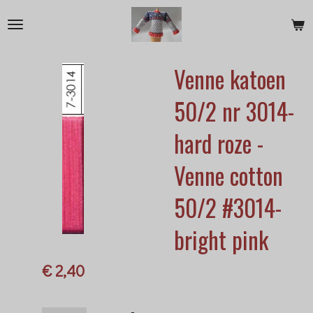
Ga
direct
naar
Venne katoen
de
hoofdinhoud
50/2 nr 3014-
hard roze -
Venne cotton
50/2 #3014-
bright pink
€ 2,40