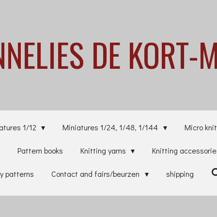
NNELIES
DE KORT-
atures 1/12
Miniatures 1/24, 1/48, 1/144
Micro knit
Pattern books
Knitting yarns
Knitting accessori
y patterns
Contact and fairs/beurzen
shipping