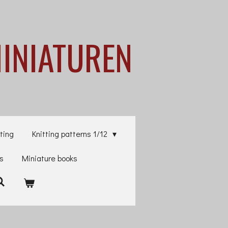
MINIATUREN
ting
Knitting patterns 1/12
es
Miniature books