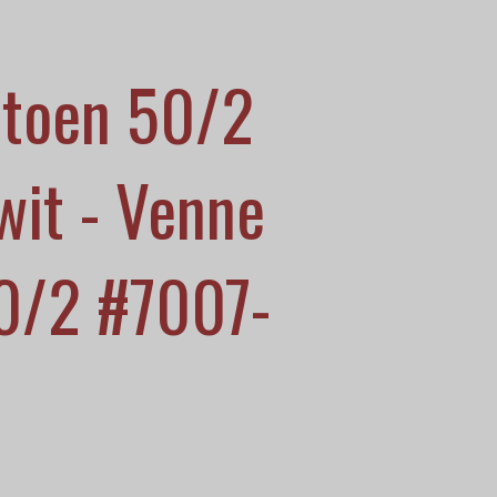
atoen 50/2
wit - Venne
0/2 #7007-