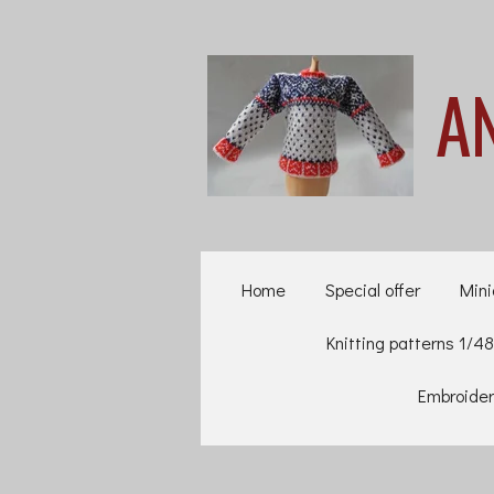
Ga
direct
A
naar
de
hoofdinhoud
Home
Special offer
Mini
Knitting patterns 1/48
Embroider