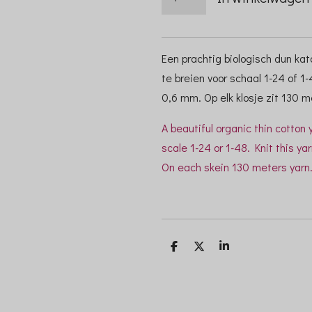
Een prachtig biologisch dun k
te breien voor schaal 1-24 of 1
0,6 mm. Op elk klosje zit 130 m
A beautiful organic thin cotton 
scale 1-24 or 1-48. Knit this ya
On each skein 130 meters yarn
D
D
S
e
e
h
l
e
a
e
l
r
n
e