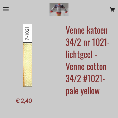
Ga
direct
naar
Venne katoen
de
hoofdinhoud
34/2 nr 1021-
lichtgeel -
Venne cotton
34/2 #1021-
pale yellow
€ 2,40