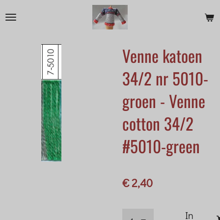
Ga
direct
naar
Venne katoen
de
hoofdinhoud
34/2 nr 5010-
groen - Venne
cotton 34/2
#5010-green
€ 2,40
In