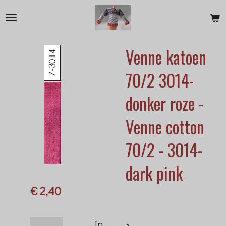
Ga
direct
naar
Venne katoen
de
hoofdinhoud
70/2 3014-
donker roze -
Venne cotton
70/2 - 3014-
dark pink
€ 2,40
In