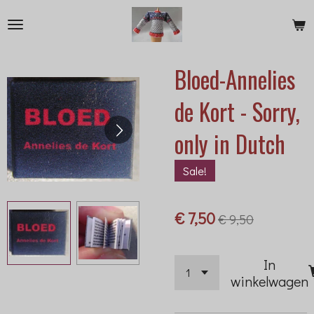
Ga
direct
naar
Bloed-Annelies
de
hoofdinhoud
de Kort - Sorry,
only in Dutch
Sale!
€ 7,50
€ 9,50
In
winkelwagen