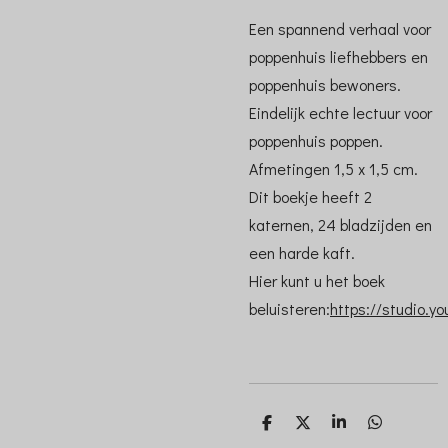
Een spannend verhaal voor
poppenhuis liefhebbers en
poppenhuis bewoners.
Eindelijk echte lectuur voor
poppenhuis poppen.
Afmetingen 1,5 x 1,5 cm.
Dit boekje heeft 2
katernen, 24 bladzijden en
een harde kaft.
Hier kunt u het boek
beluisteren:
https://studio.y
D
D
S
D
e
e
h
e