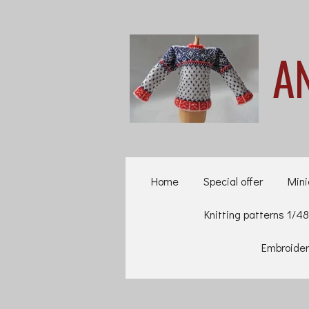
Ga
direct
A
naar
de
hoofdinhoud
Home
Special offer
Mini
Knitting patterns 1/48
Embroider