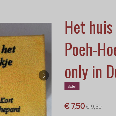
Het huis 
Poeh-Hoe
only in 
Sale!
€ 7,50
€ 9,50