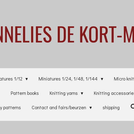
NNELIES
DE KORT-
atures 1/12
Miniatures 1/24, 1/48, 1/144
Micro knit
Pattern books
Knitting yarns
Knitting accessori
y patterns
Contact and fairs/beurzen
shipping