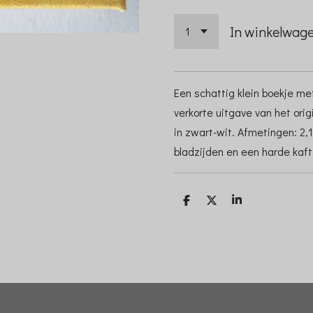
In winkelwag
Een schattig klein boekje me
verkorte uitgave van het orig
in zwart-wit. Afmetingen: 2,1
bladzijden en een harde kaft
D
D
S
e
e
h
l
e
a
e
l
r
n
e