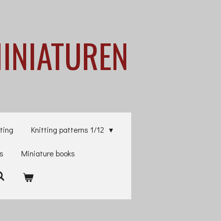
MINIATUREN
ting
Knitting patterns 1/12
es
Miniature books