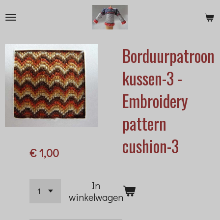
Ga
direct
naar
Borduurpatroon
de
hoofdinhoud
kussen-3 -
Embroidery
pattern
cushion-3
€ 1,00
In
winkelwagen