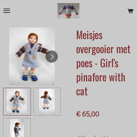
Ga
direct
naar
Meisjes
de
hoofdinhoud
overgooier met
poes - Girl's
pinafore with
cat
€ 65,00