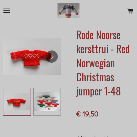
Ga
direct
naar
Rode Noorse
de
hoofdinhoud
kersttrui - Red
Norwegian
Christmas
jumper 1-48
€ 19,50