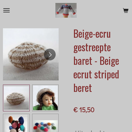
Ga
direct
naar
Beige-ecru
de
hoofdinhoud
gestreepte
baret - Beige
ecrut striped
beret
€ 15,50