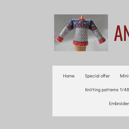
Ga
direct
A
naar
de
hoofdinhoud
Home
Special offer
Mini
Knitting patterns 1/48
Embroider