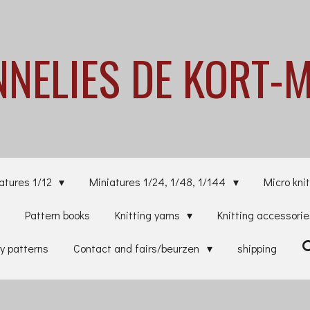
NNELIES
DE KORT-
atures 1/12
Miniatures 1/24, 1/48, 1/144
Micro knit
Pattern books
Knitting yarns
Knitting accessori
y patterns
Contact and fairs/beurzen
shipping