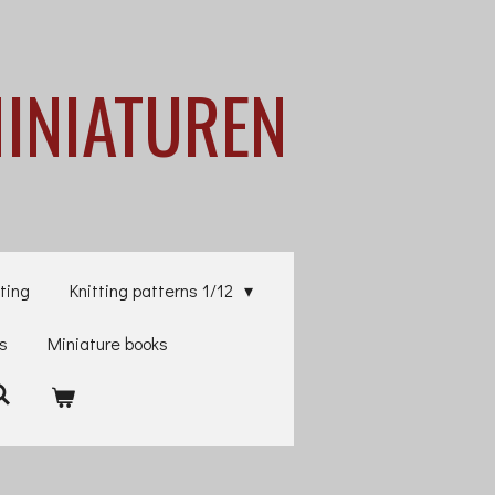
MINIATUREN
ting
Knitting patterns 1/12
es
Miniature books