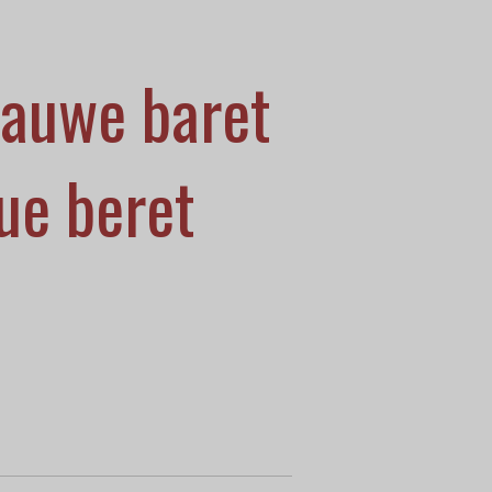
auwe baret
lue beret