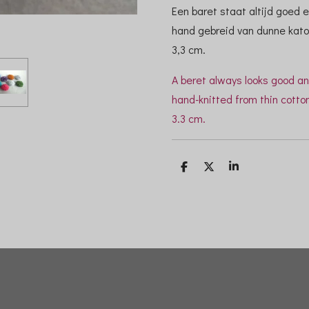
Een baret staat altijd goed e
hand gebreid van dunne kato
3,3 cm.
A beret always looks good an
hand-knitted from thin cotto
3.3 cm.
D
D
S
e
e
h
l
e
a
e
l
r
n
e