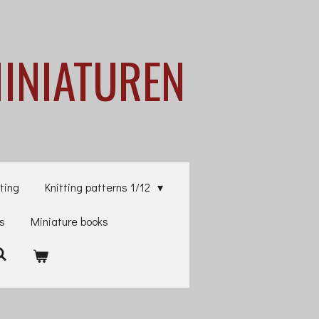
MINIATUREN
ting
Knitting patterns 1/12
es
Miniature books