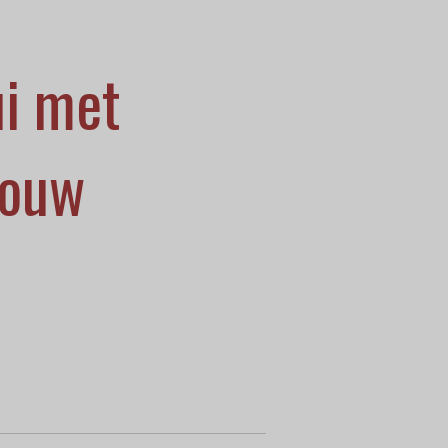
ui met
mouw