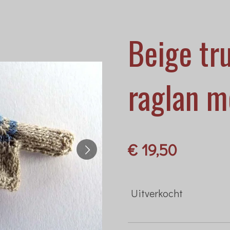
Beige tr
raglan 
€ 19,50
Uitverkocht