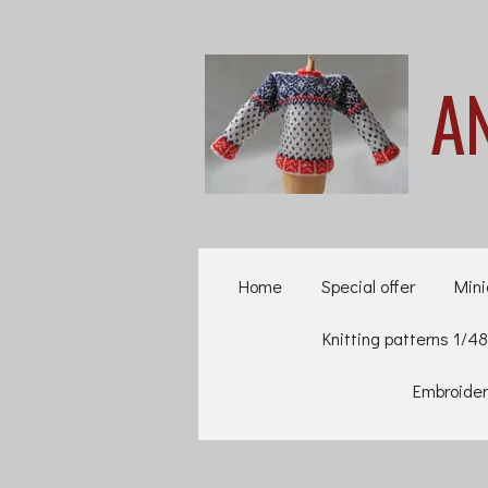
Ga
direct
A
naar
de
hoofdinhoud
Home
Special offer
Mini
Knitting patterns 1/48
Embroider