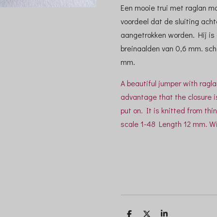
Een mooie trui met raglan m
voordeel dat de sluiting acht
aangetrokken worden. Hij is
breinaalden van 0,6 mm. sc
mm.
A beautiful jumper with ragl
advantage that the closure i
put on. It is knitted from th
scale 1-48 Length 12 mm. 
D
D
S