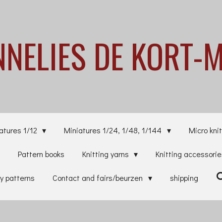
NNELIES
DE KORT-
atures 1/12
Miniatures 1/24, 1/48, 1/144
Micro knit
Pattern books
Knitting yarns
Knitting accessori
y patterns
Contact and fairs/beurzen
shipping