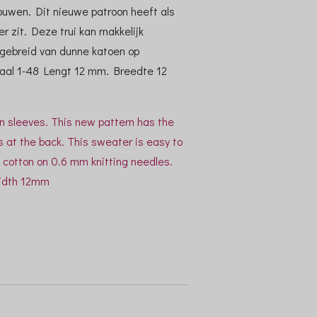
ouwen. Dit nieuwe patroon heeft als
er zit. Deze trui kan makkelijk
 gebreid van dunne katoen op
haal 1-48 Lengt 12 mm. Breedte 12
an sleeves. This new pattern has the
s at the back. This sweater is easy to
in cotton on 0.6 mm knitting needles.
Width 12mm